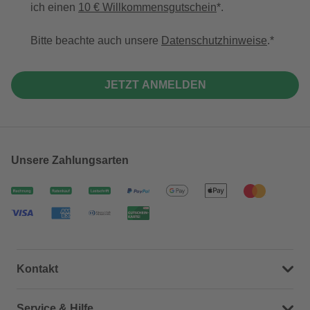
ich einen
10 € Willkommensgutschein
*.
Bitte beachte auch unsere
Datenschutzhinweise
.
JETZT ANMELDEN
Unsere Zahlungsarten
Kontakt
Dein Kontakt zu uns
Service & Hilfe