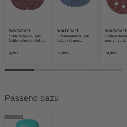
WOLFCRAFT
WOLFCRAFT
WOLFCRAFT
Schleifscheibe, Haft-
Scheibenbürste, soft
Schleifscheib
Schleifscheiben-Set für
D.100x10 mm
mm, 25 Stück
Holz/Metall K40,60 D
Nylondraht
125 5 ST
4,99 €
11,99 €
14,99 €
Passend dazu
ZUBEHÖR