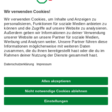
Coupons und Kartenvorteile umfasst, einverstanden.
Mein Einverständnis kann ich jederzeit widerrufen.
Nach Bestätigung meines Einverständnisses erhalte
ich einen
10 € Willkommensgutschein
*.
Bitte beachte auch unsere
Datenschutzhinweise
.
JETZT ANMELDEN
Unsere Zahlungsarten