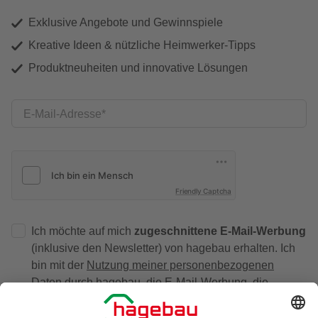
Exklusive Angebote und Gewinnspiele
Kreative Ideen & nützliche Heimwerker-Tipps
Produktneuheiten und innovative Lösungen
E-Mail-Adresse
Friendly Captcha
Ich möchte auf mich
zugeschnittene E-Mail-Werbung
(inklusive den Newsletter) von hagebau erhalten. Ich
bin mit der
Nutzung meiner personenbezogenen
Daten durch hagebau
, die E-Mail-Werbung, die
Analyse meines E-Mail-Umgangs sowie die
Zusammenführung und Analyse meiner Kaufdaten,