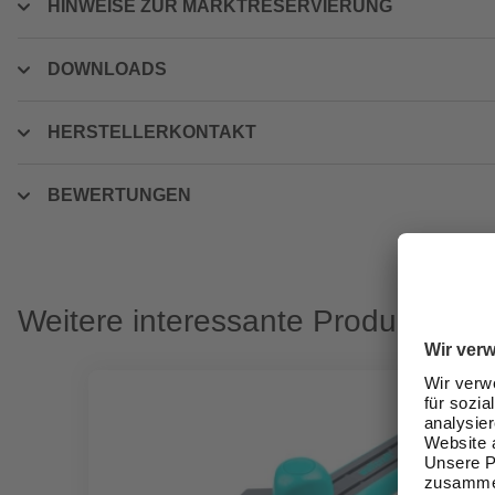
HINWEISE ZUR MARKTRESERVIERUNG
DOWNLOADS
HERSTELLERKONTAKT
BEWERTUNGEN
Weitere interessante Produkte