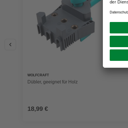
WOLFCRAFT
Dübler, geeignet für Holz
18,99 €