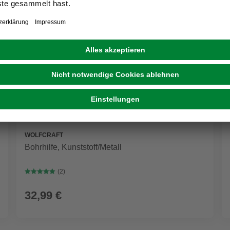
WOLFCRAFT
Bohrhilfe, Kunststoff/Metall
(2)
32,99 €