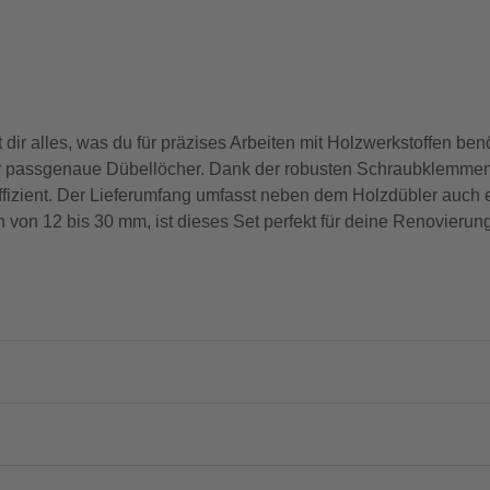
 alles, was du für präzises Arbeiten mit Holzwerkstoffen benö
r passgenaue Dübellöcher. Dank der robusten Schraubklemmen u
effizient. Der Lieferumfang umfasst neben dem Holzdübler auch
n von 12 bis 30 mm, ist dieses Set perfekt für deine Renovierun