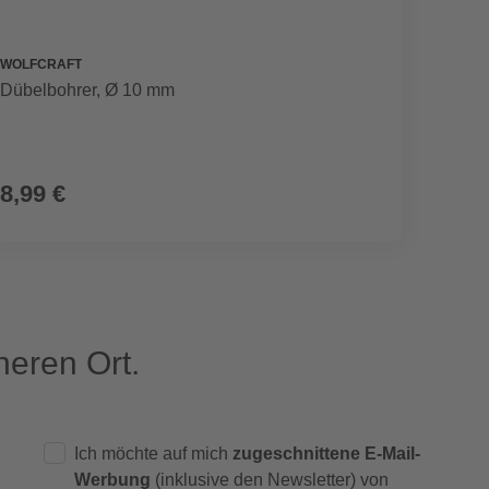
WOLFCRAFT
WOLFC
Dübelbohrer, Ø 10 mm
Tiefen
8,99 €
6,29
eren Ort.
Ich möchte auf mich
zugeschnittene E-Mail-
Werbung
(inklusive den Newsletter) von