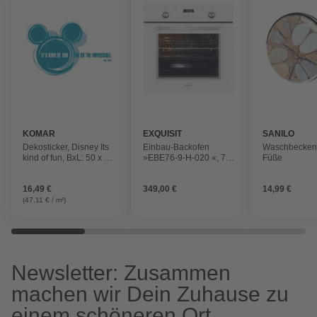
KOMAR
EXQUISIT
SANILO
Dekosticker, Disney Its
Einbau-Backofen
Waschbecken
kind of fun, BxL: 50 x 70
»EBE76-9-H-020 «, 76
Füße
cm
l, metall, weiß
16,49 €
349,00 €
14,99 €
(47,11 € / m²)
Newsletter: Zusammen
machen wir Dein Zuhause zu
einem schöneren Ort.