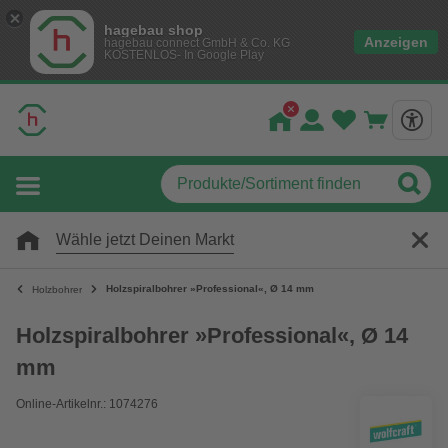
hagebau shop
Anzeigen
hagebau connect GmbH & Co. KG
KOSTENLOS- In Google Play
Wähle jetzt Deinen Markt
Holzspiralbohrer »Professional«, Ø 14 mm
Holzbohrer
Holzspiralbohrer »Professional«, Ø 14
mm
Online-Artikelnr.: 1074276