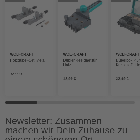
WOLFCRAFT
WOLFCRAFT
WOLFCRAFT
Holzdübel-Set, Metall
Dübler, geeignet für
Dübelbox, 46
Holz
Kunststoff | Ho
Metall, 1 Set
32,99 €
18,99 €
22,99 €
Newsletter: Zusammen
machen wir Dein Zuhause zu
einem schöneren Ort.