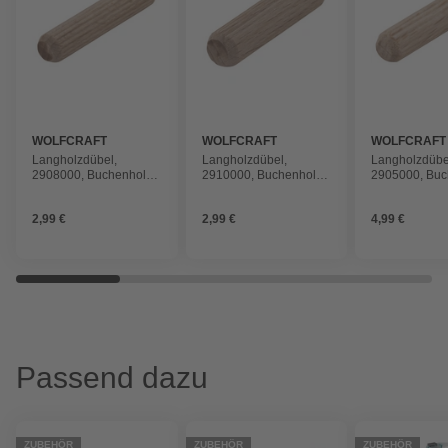
WOLFCRAFT
WOLFCRAFT
WOLFCRAFT
Langholzdübel,
Langholzdübel,
Langholzdübe
2908000, Buchenholz,
2910000, Buchenholz,
2905000, Buc
40 Stück, 8 x 40 mm
30 Stück, 10 x 40 mm
200 Stück, 6 
2,99 €
2,99 €
4,99 €
Passend dazu
ZUBEHÖR
ZUBEHÖR
ZUBEHÖR