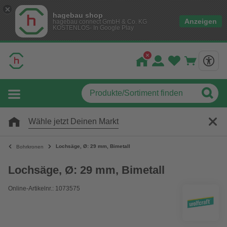
hagebau shop
Anzeigen
hagebau connect GmbH & Co. KG
KOSTENLOS- In Google Play
Wähle jetzt Deinen Markt
Lochsäge, Ø: 29 mm, Bimetall
Bohrkronen
Lochsäge, Ø: 29 mm, Bimetall
Online-Artikelnr.: 1073575