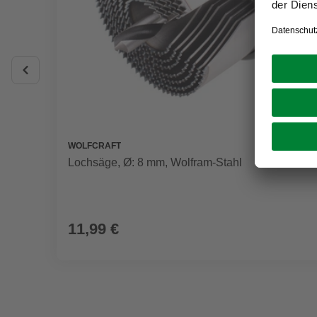
WOLFCRAFT
Lochsäge, Ø: 8 mm, Wolfram-Stahl
11,99 €