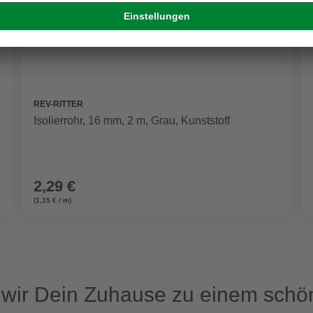
REV-RITTER
Isolierrohr, 16 mm, 2 m, Grau, Kunststoff
2,29 €
(1,15 € / m)
ir Dein Zuhause zu einem schön