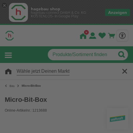
hagebau shop
Anzeigen
hagebau connect GmbH & Co. KG
KOSTENLOS- In Google Play
Wähle jetzt Deinen Markt
Micro-Bit-Box
Bits
Micro-Bit-Box
Online-Artikelnr.: 1213688