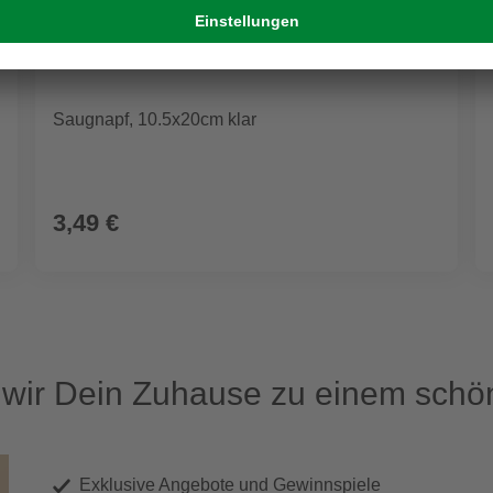
Saugnapf, 10.5x20cm klar
3,49 €
ir Dein Zuhause zu einem schön
Exklusive Angebote und Gewinnspiele