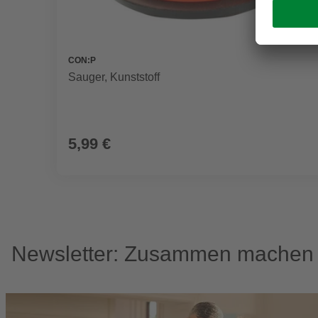
CON:P
Sauger, Kunststoff
5,99 €
Newsletter: Zusammen machen w