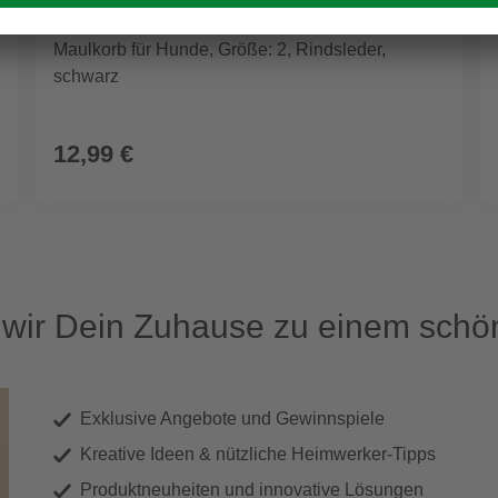
HEIM
Maulkorb für Hunde, Größe: 2, Rindsleder,
schwarz
12,99 €
ir Dein Zuhause zu einem schön
Exklusive Angebote und Gewinnspiele
Kreative Ideen & nützliche Heimwerker-Tipps
Produktneuheiten und innovative Lösungen