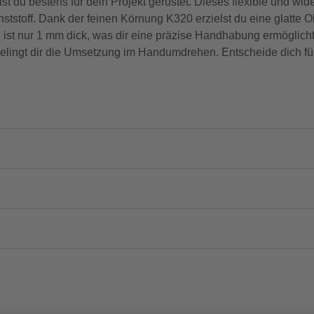
 bestens für dein Projekt gerüstet. Dieses flexible und wider
nststoff. Dank der feinen Körnung K320 erzielst du eine glatte 
ist nur 1 mm dick, was dir eine präzise Handhabung ermöglicht
 gelingt dir die Umsetzung im Handumdrehen. Entscheide dich fü