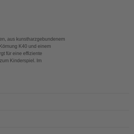
iben, aus kunstharzgebundenem
er Körnung K40 und einem
 für eine effiziente
 zum Kinderspiel. Im