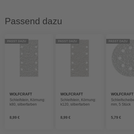
Passend dazu
PASST DAZU
PASST DAZU
PASST DAZU
WOLFCRAFT
WOLFCRAFT
WOLFCRAFT
Schleifstein, Körnung:
Schleifstein, Körnung:
Schleifscheib
k80, silberfarben
k120, silberfarben
mm, 5 Stück
8,99 €
8,99 €
5,79 €