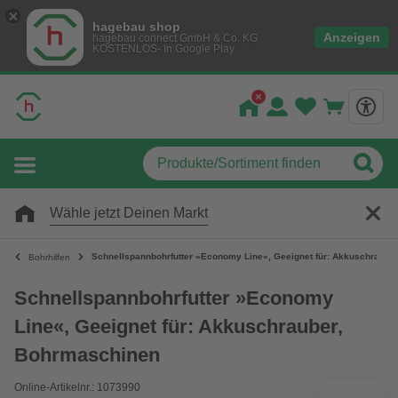
hagebau shop
Anzeigen
hagebau connect GmbH & Co. KG
KOSTENLOS- In Google Play
Wähle jetzt Deinen Markt
Schnellspannbohrfutter »Economy Line«, Geeignet für: Akkuschraube
Bohrhilfen
Schnellspannbohrfutter »Economy
Line«, Geeignet für: Akkuschrauber,
Bohrmaschinen
Online-Artikelnr.: 1073990