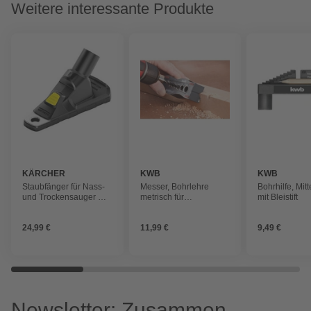
Weitere interessante Produkte
KÄRCHER
KWB
KWB
Staubfänger für Nass-
Messer, Bohrlehre
Bohrhilfe, Mit
und Trockensauger WD
metrisch für
mit Bleistift
2 bis 6
Durchmesser 4-5-6-8-
10-12 mm
24,99 €
11,99 €
9,49 €
Newsletter: Zusammen