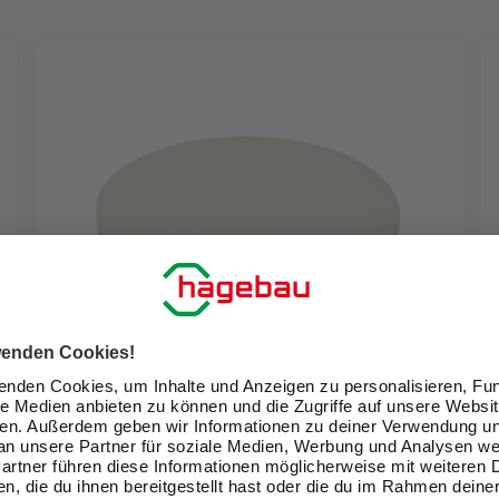
WOLFCRAFT
Polierschwamm, Ø: 125 mm, Vlies