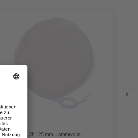
WOLFCRAFT
WOLFC
Polierhaube, Ø: 125 mm, Lammwolle
Polier-