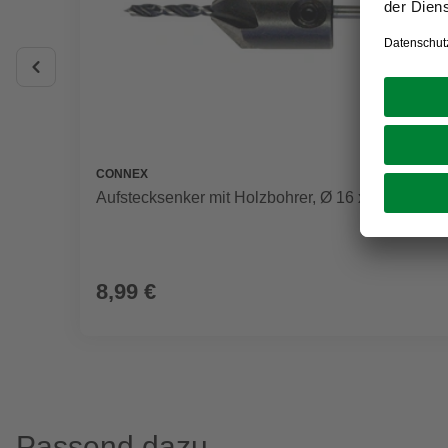
CONNEX
Aufstecksenker mit Holzbohrer, Ø 16 x 3 mm
8,99 €
Passend dazu