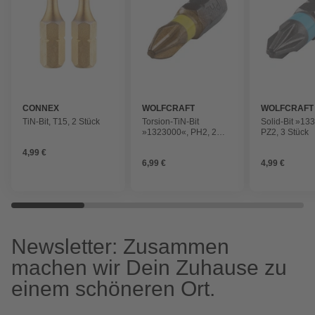
CONNEX
WOLFCRAFT
WOLFCRAFT
TiN-Bit, T15, 2 Stück
Torsion-TiN-Bit
Solid-Bit »13
»1323000«, PH2, 2
PZ2, 3 Stück
Stück
4,99 €
6,99 €
4,99 €
Newsletter: Zusammen
machen wir Dein Zuhause zu
einem schöneren Ort.