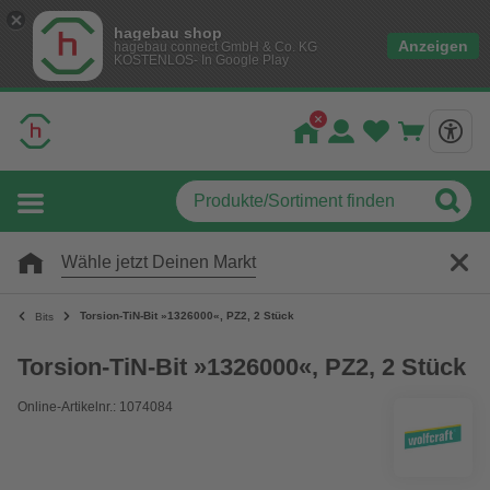
hagebau shop
Anzeigen
hagebau connect GmbH & Co. KG
KOSTENLOS- In Google Play
Wähle jetzt Deinen Markt
Torsion-TiN-Bit »1326000«, PZ2, 2 Stück
Bits
Torsion-TiN-Bit »1326000«, PZ2, 2 Stück
Online-Artikelnr.: 1074084