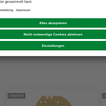
GECCO
Feuerwehrkarabiner, Stahl
5,29 €
ZUBEHÖR