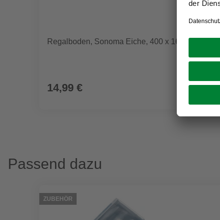
Regalboden, Sonoma Eiche, 400 x 16 x 1200 mm
14,99 €
Passend dazu
ZUBEHÖR