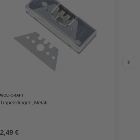
WOLFCRAFT
WOLFC
Trapezklingen, Metall
Trapez
Festst
2,49 €
2,79