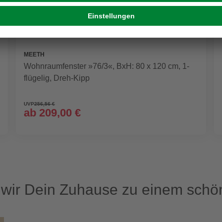
MEETH
Wohnraumfenster »76/3«, BxH: 80 x 120 cm, 1-
flügelig, Dreh-Kipp
UVP
256,56 €
ab
209,00 €
ir Dein Zuhause zu einem schön