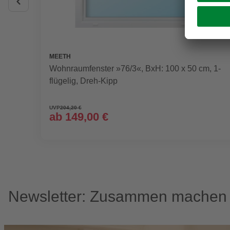
MEETH
Wohnraumfenster »76/3«, BxH: 100 x 50 cm, 1-
flügelig, Dreh-Kipp
UVP
204,20 €
ab
149,00 €
Newsletter: Zusammen machen w