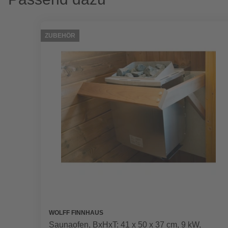
ZUBEHÖR
WOLFF FINNHAUS
Saunaofen, BxHxT: 41 x 50 x 37 cm, 9 kW,