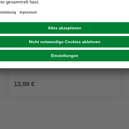
HABAU
Vogelfuttersilo »Nina«, Metall, rot
13,99 €