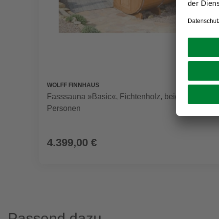
WOLFF FINNHAUS
Fasssauna »Basic«, Fichtenholz, beige, 6
Personen
4.399,00 €
Passend dazu