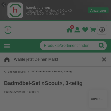
hagebau shop
Anzeigen
hagebau connect GmbH & Co. KG
KOSTENLOS- In Google Play
Wähle jetzt Deinen Markt
WC-Kombination »Scout«, 3-teilig
Badmöbel-Sets
Badmöbel-Set »Scout«, 3-teilig
Online-Artikelnr.: 1400309
XONOX.HOME