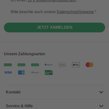
ich einen
10 € Willkommensgutschein
*.
Bitte beachte auch unsere
Datenschutzhinweise
.
JETZT ANMELDEN
Unsere Zahlungsarten
Kontakt
Dein Kontakt zu uns
Service & Hilfe