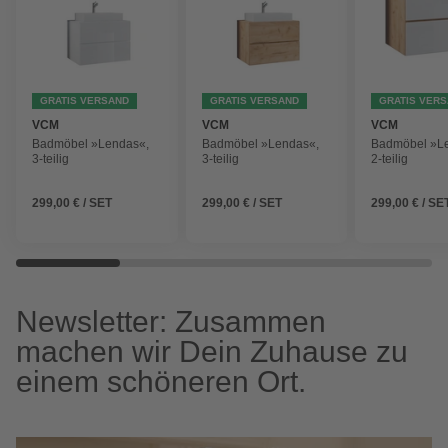
GRATIS VERSAND
GRATIS VERSAND
GRATIS VER
VCM
VCM
VCM
Badmöbel »Lendas«,
Badmöbel »Lendas«,
Badmöbel »L
3-teilig
3-teilig
2-teilig
299,00 € / SET
299,00 € / SET
299,00 € / SE
Newsletter: Zusammen
machen wir Dein Zuhause zu
einem schöneren Ort.