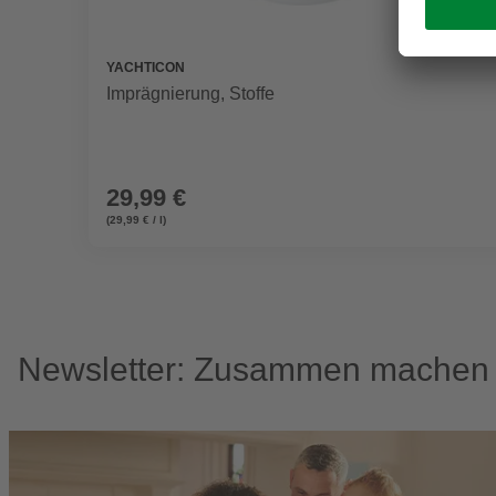
YACHTICON
Imprägnierung, Stoffe
29,99 €
(29,99 € / l)
Newsletter: Zusammen machen w