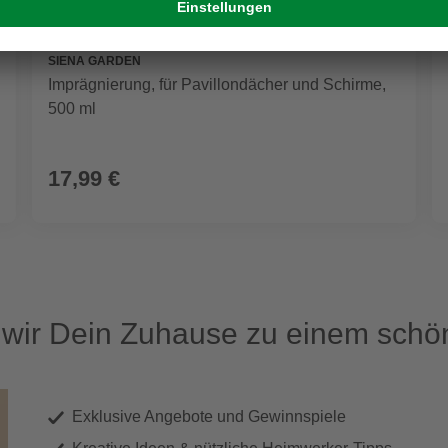
SIENA GARDEN
Imprägnierung, für Pavillondächer und Schirme,
500 ml
17,99 €
ir Dein Zuhause zu einem schön
Exklusive Angebote und Gewinnspiele