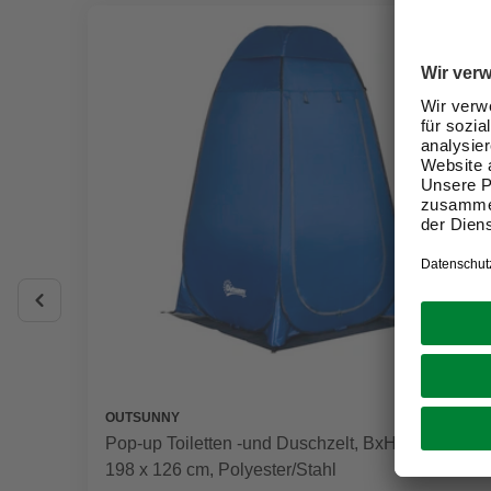
OUTSUNNY
Pop-up Toiletten -und Duschzelt, BxHxT: 124 x
198 x 126 cm, Polyester/Stahl