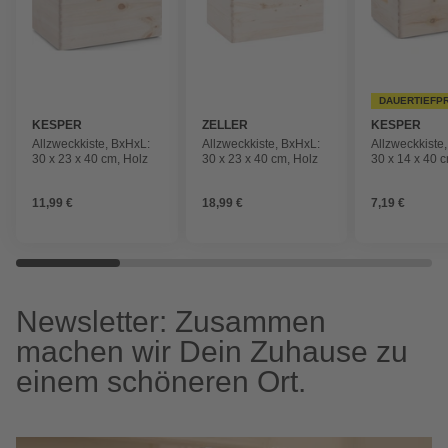
DAUERTIEFP
KESPER
ZELLER
KESPER
Allzweckkiste, BxHxL:
Allzweckkiste, BxHxL:
Allzweckkiste
30 x 23 x 40 cm, Holz
30 x 23 x 40 cm, Holz
30 x 14 x 40 
11,99 €
18,99 €
7,19 €
Newsletter: Zusammen
machen wir Dein Zuhause zu
einem schöneren Ort.