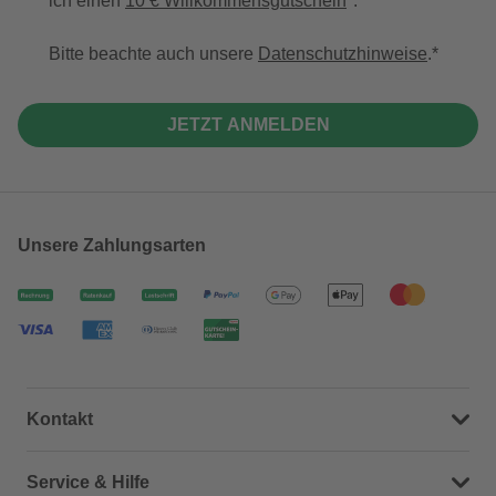
ich einen
10 € Willkommensgutschein
*.
Bitte beachte auch unsere
Datenschutzhinweise
.
JETZT ANMELDEN
Unsere Zahlungsarten
Kontakt
Dein Kontakt zu uns
Service & Hilfe