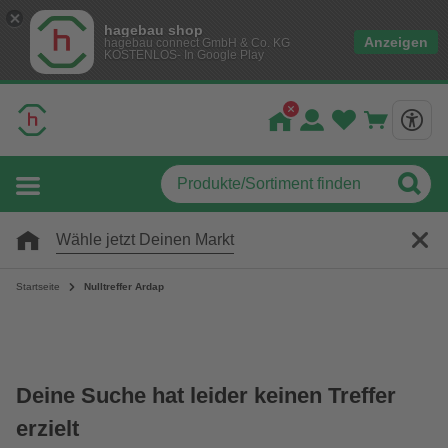
hagebau shop
Anzeigen
hagebau connect GmbH & Co. KG
KOSTENLOS- In Google Play
Wähle jetzt Deinen Markt
Startseite
Nulltreffer Ardap
Deine Suche hat leider keinen Treffer
erzielt