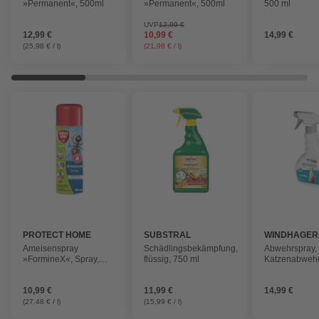
»Permanent«, 500ml
»Permanent«, 500ml
500 ml
UVP
12,99 €
12,99 €
10,99 €
14,99 €
(25,98 € / l)
(21,98 € / l)
PROTECT HOME
SUBSTRAL
WINDHAGER
Ameisenspray
Schädlingsbekämpfung,
Abwehrspray,
»FormineX«, Spray,
flüssig, 750 ml
Katzenabwehr
400 ml
10,99 €
11,99 €
14,99 €
(27,48 € / l)
(15,99 € / l)