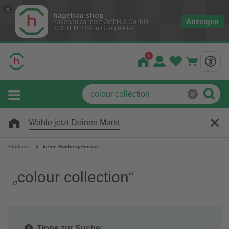
hagebau shop
Anzeigen
hagebau connect GmbH & Co. KG
KOSTENLOS- In Google Play
Wähle jetzt Deinen Markt
Startseite
keine Suchergebnisse
„colour collection“
Tipps zur Suche: