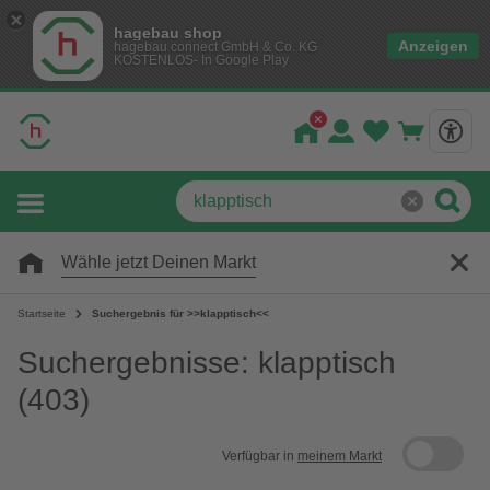
hagebau shop
Anzeigen
hagebau connect GmbH & Co. KG
KOSTENLOS- In Google Play
Wähle jetzt Deinen Markt
Startseite
Suchergebnis für >>klapptisch<<
Suchergebnisse: klapptisch
(403)
Verfügbar in
meinem Markt