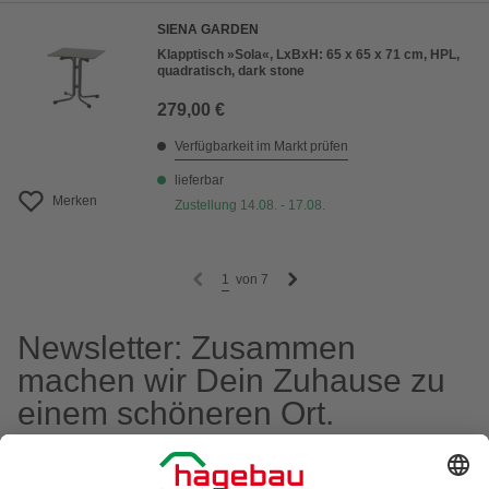
SIENA GARDEN
Klapptisch »Sola«, LxBxH: 65 x 65 x 71 cm, HPL,
quadratisch, dark stone
279,00 €
Verfügbarkeit im Markt prüfen
lieferbar
Merken
Zustellung 14.08. - 17.08.
1
von
7
Newsletter: Zusammen
machen wir Dein Zuhause zu
einem schöneren Ort.