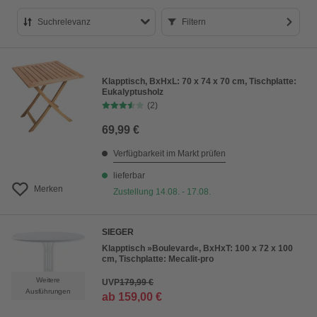
Suchrelevanz
Filtern
Suchrelevanz
Bestseller
Klapptisch, BxHxL: 70 x 74 x 70 cm, Tischplatte:
Eukalyptusholz
Preis aufsteigend
(2)
Preis absteigend
69,99 €
Bewertung
Verfügbarkeit im Markt prüfen
lieferbar
Merken
Zustellung 14.08. - 17.08.
SIEGER
Klapptisch »Boulevard«, BxHxT: 100 x 72 x 100
cm, Tischplatte: Mecalit-pro
Weitere
UVP
179,99 €
Ausführungen
ab
159,00 €