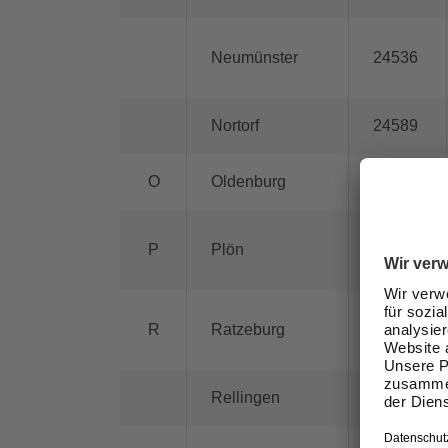
Neumünster
24536
Nortorf
24589
O
Oldenburg
23758
P
Plön
24306
R
Ratzeburg
23909
Rellingen
25462