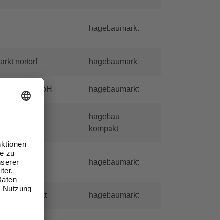
hagebaumarkt
kt nortorf
hagebaumarkt
Baustoffe GmbH
hagebaumarkt
hagebau
ustoffe GmbH
kompakt
Co. KG
hagebaumarkt
hagebaumarkt
hagebaumarkt