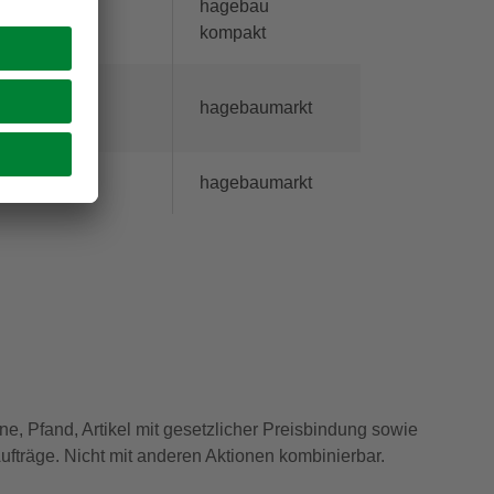
r Baustoffe
hagebau
kompakt
H + Co. KG
hagebaumarkt
hagebaumarkt
ne, Pfand, Artikel mit gesetzlicher Preisbindung sowie
ufträge. Nicht mit anderen Aktionen kombinierbar.