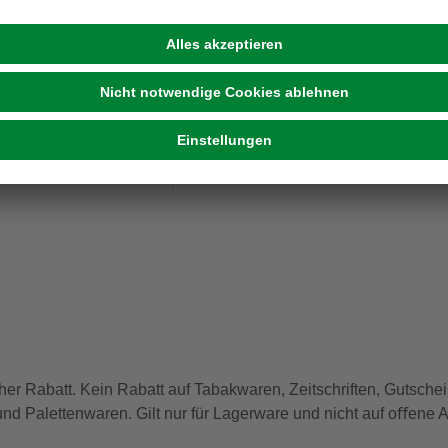
hagebau kompakt Schönberg Richte
Bahnhofstr. 36
GmbH
Hans-Koch-Ring
hagebaumarkt schwarzenbek Gmb
8
Wittstockerstr. 5 A
hagebaumarkt Wörmcke GmbH
her Rabatt. Kein Rabatt auf Tabakwaren, Zeitschriften, Gutschei
nd Palettenwaren. Gilt nur für Lagerware und nicht auf oﬀene A