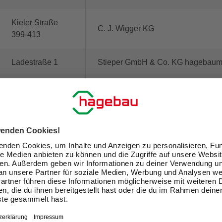
Kieler Straße
C. J. Wigger KG
399-413
Ladestraße 1
Stieper GmbH & Co. KG hagebaumar
Am Voßberg 19
hagebaumarkt Oldenburg Richter 
Behler Weg 7
hagebau kompakt Plön Richter Ba
Bahnhofsallee
hagebaumarkt ratzeburg GmbH & 
40-42
Eichenstr. 30-40
Hass + Hatje GmbH Bauzentrum / 