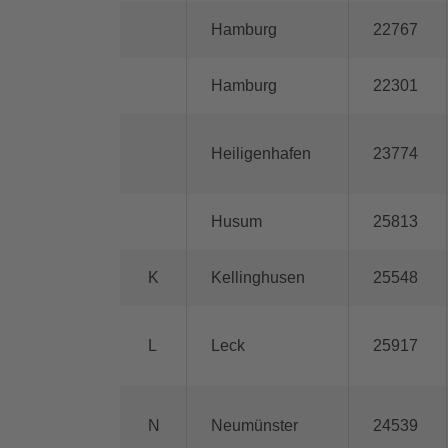
Hamburg
22767
Hamburg
22301
Heiligenhafen
23774
Husum
25813
K
Kellinghusen
25548
L
Leck
25917
N
Neumünster
24539