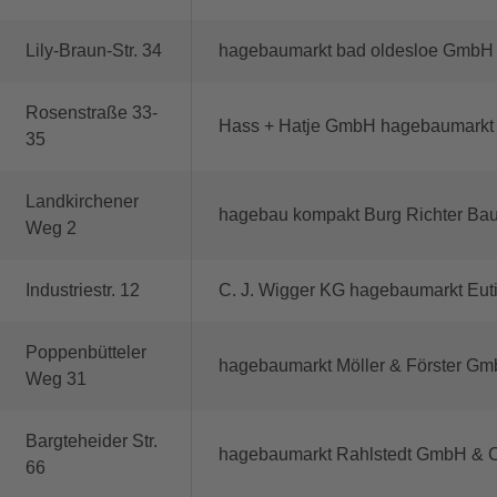
Lily-Braun-Str. 34
hagebaumarkt bad oldesloe GmbH
Rosenstraße 33-
Hass + Hatje GmbH hagebaumarkt
35
Landkirchener
hagebau kompakt Burg Richter Ba
Weg 2
Industriestr. 12
C. J. Wigger KG hagebaumarkt Eut
Poppenbütteler
hagebaumarkt Möller & Förster G
Weg 31
Bargteheider Str.
hagebaumarkt Rahlstedt GmbH & 
66