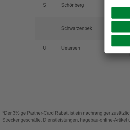
S
Schönberg
24217
Schwarzenbek
21493
U
Uetersen
25436
*Der 3%ige Partner-Card Rabatt ist ein nachrangiger zusätzlic
Streckengeschäfte, Dienstleistungen, hagebau-online-Artikel u