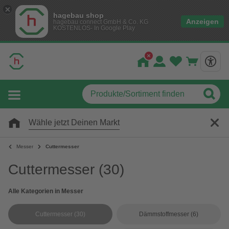
hagebau shop
Anzeigen
hagebau connect GmbH & Co. KG
KOSTENLOS- In Google Play
Wähle jetzt Deinen Markt
Messer
Cuttermesser
Cuttermesser
(30)
Alle Kategorien in Messer
Cuttermesser
(30)
Dämmstoffmesser
(6)