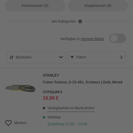
Kabelmesser
(5)
Klappmesser
(9)
alle Kategorien
Verfügbar in
meinem Markt
Bestseller
Filtern
Bestseller
STANLEY
Preis aufsteigend
Cutter Fatmax, 0-10-481, Schwarz | Gelb, Metall
Preis absteigend
UVP
22,99 €
16,99 €
Bewertung
Verfügbarkeit im Markt prüfen
lieferbar
Merken
Zustellung 11.08. - 13.08.