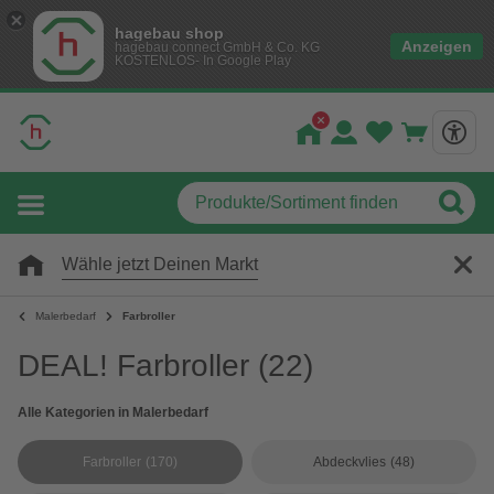
hagebau shop
Anzeigen
hagebau connect GmbH & Co. KG
KOSTENLOS- In Google Play
Wähle jetzt Deinen Markt
Malerbedarf
Farbroller
DEAL! Farbroller
(22)
Alle Kategorien in Malerbedarf
Farbroller
(170)
Abdeckvlies
(48)