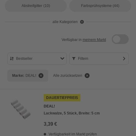
Abstreifgitter
(10)
Farbsprühsysteme
(44)
alle Kategorien
Verfügbar in
meinem Markt
Bestseller
Filtern
Bestseller
Marke:
DEAL!
Alle zurücksetzen
Preis aufsteigend
Preis absteigend
DAUERTIEFPREIS
Bewertung
DEAL!
Lackwalze, 5 Stück, Breite: 5 cm
3,39 €
Verfügbarkeit im Markt prüfen