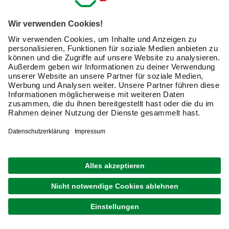
Das wichtigste Unterscheidungsmerkmal betrifft beim
Malerroller dessen Flor. Achten Sie bei Ihrer Bestellung
genau darauf, ob es sich um einen kurzen oder einen
langen Flor handelt.
Kurzflor-Farbroller:
Die Farbroller in dieser Variante
haben entweder sehr kurze oder gar keine Fasern. In
letzterem Falle handelt es sich um Produkte aus
Schaumstoff. Ist ein Flor vorhanden, besitzt dieser
zumeist eine Länge von etwas mehr als einem
Zentimeter. Der Kurzflor-Farbroller kommt auf
glatten
Oberflächen
zum Einsatz.
Langflor-Farbroller:
Diese Farbrollen sind sofort an
ihrer deutlich ausgeprägten, faserigen Struktur
erkennbar. Sie weisen immer einen Flor auf und dessen
Fasern erreichen eine Länge von bis zu zwei