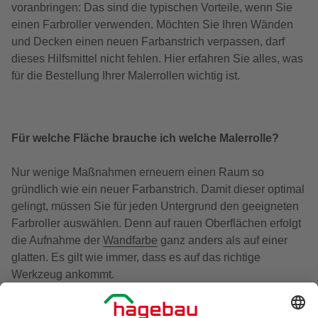
voranbringen: Das sind die typischen Vorteile, wenn Sie
einen Farbroller verwenden. Möchten Sie Ihren Wänden
und Decken einen neuen Farbanstrich verpassen, darf
dieses Hilfsmittel nicht fehlen. Hier erfahren Sie alles, was
für die Bestellung Ihrer Malerrollen wichtig ist.
Für welche Fläche brauche ich welche Malerrolle?
Nur wenige Maßnahmen erneuern einen Raum so
gründlich wie ein neuer Farbanstrich. Damit dieser optimal
gelingt, müssen Sie für jeden Untergrund den geeigneten
Farbroller auswählen. Denn auf rauen Oberflächen erfolgt
die Aufnahme der
Wandfarbe
ganz anders als auf einer
glatten. Es gilt wie immer, dass es auf das richtige
Werkzeug ankommt.