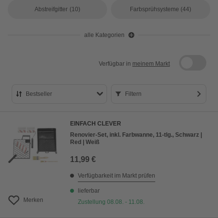
Abstreifgitter
(10)
Farbsprühsysteme
(44)
alle Kategorien
Verfügbar in
meinem Markt
Bestseller
Filtern
Bestseller
EINFACH CLEVER
Preis aufsteigend
Renovier-Set, inkl. Farbwanne, 11-tlg., Schwarz |
Red | Weiß
Preis absteigend
11,99 €
Bewertung
Verfügbarkeit im Markt prüfen
lieferbar
Merken
Zustellung 08.08. - 11.08.