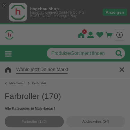
hagebau shop
Anzeigen
hagebau connect GmbH & Co. KG
KOSTENLOS- In Google Play
Wähle jetzt Deinen Markt
Malerbedarf
Farbroller
Farbroller
(170)
Alle Kategorien in Malerbedarf
Farbroller
(170)
Abdeckvlies
(54)