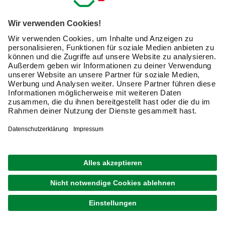
Zu den Angeboten bei hagebau.de gehören verschiedene
Arten von Fräsmaschinen, die sich je nach Einsatz und
den Achsen unterscheiden. Sie sind für Holz, weniger für
Metall geeignet. In der Übersicht ist die jeweilige
Funktionsweise des Fräswerkzeug erklärt.
Diese Fräswerkzeuge sind
geeignet, um Teile aus einem
Werkstück sauber
auszuschneiden oder rechteckige
Nuten zu fräsen. Die Schneiden
von Standardnutfräsen befinden
sich an der Seite. Spiralnutfräser
Nutfräser
können Sie ohne vorzubohren
einsetzen, da sie direkt in das
Holz eintauchen. Diese Geräte