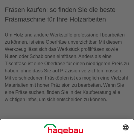
Fräsen kaufen: so finden Sie die beste
Fräsmaschine für Ihre Holzarbeiten
Um Holz und andere Werkstoffe professionell bearbeiten
zu können, ist eine Oberfräse unverzichtbar. Mit diesem
Werkzeug lässt sich das Werkstück profilfräsen sowie
Nuten oder Schablonen einfräsen. Anders als eine
Tischfräse ist eine Oberfräse für einen niedrigeren Preis zu
haben, ohne dass Sie auf Präzision verzichten müssen.
Mit verschiedenen Fräsköpfen ist es möglich eine Vielzahl
Materialien mit hoher Präzision zu bearbeiten. Wenn Sie
eine Fräse suchen, finden Sie in der Kaufberatung alle
wichtigen Infos, um sich entscheiden zu können.
Welche Art von Fräse sollten Sie kaufen?