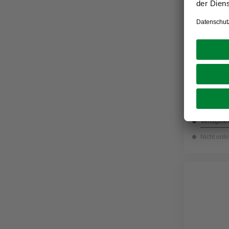
CONNEX
Euro-Spa
3,79 €
Verfügbark
Nicht onli