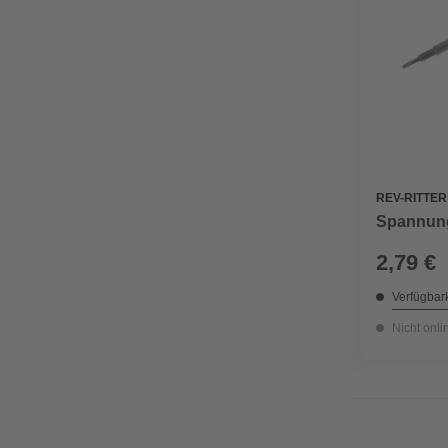
REV-RITTER
Spannung
2,79 €
Verfügbark
Nicht onli