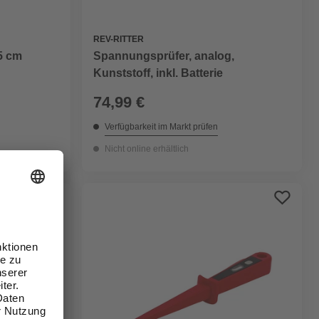
REV-RITTER
5 cm
Spannungsprüfer, analog,
Kunststoff, inkl. Batterie
74,99 €
Verfügbarkeit im Markt prüfen
Nicht online erhältlich