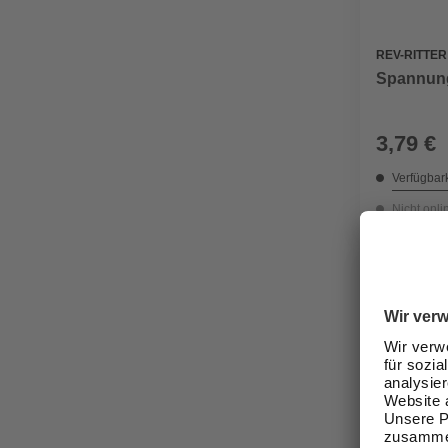
REV-RITTER
Spannung
3,79 €
Verfügbark
Nicht onli