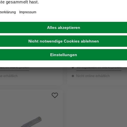
REV-RITTER
Spannungsprüfer, Transp
nnungsprüfer 19 cm
3,39 €
eit im Markt prüfen
Verfügbarkeit im Markt prüfen
ne erhältlich
Nicht online erhältlich