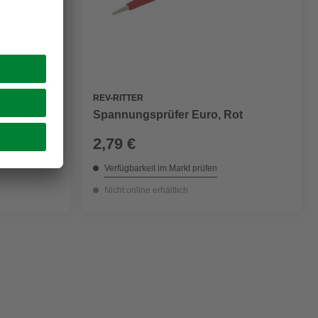
REV-RITTER
arent
Spannungsprüfer Euro, Rot
2,79 €
Verfügbarkeit im Markt prüfen
Nicht online erhältlich