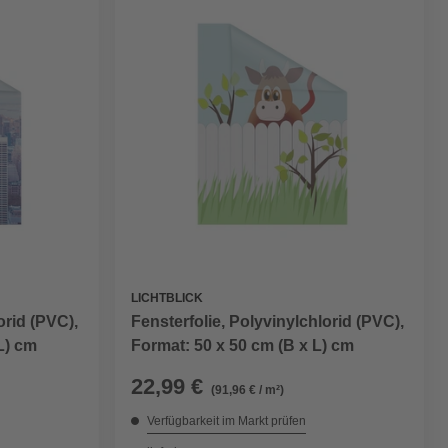
LICHTBLICK
orid (PVC),
Fensterfolie, Polyvinylchlorid (PVC),
L) cm
Format: 50 x 50 cm (B x L) cm
22,99 €
(91,96 € / m²)
Verfügbarkeit im Markt prüfen