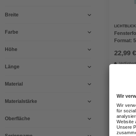
Breite
LICHTBLICK
Farbe
Fensterfo
Format: 5
Höhe
22,99 €
Verfügbark
Länge
lieferbar
Zustellung
Material
Materialstärke
Oberfläche
Serienname