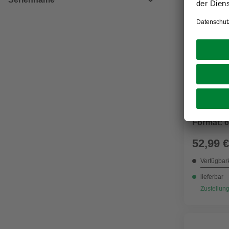
Fensterfo
Format: 6
52,99 €
Verfügbark
lieferbar
Zustellung