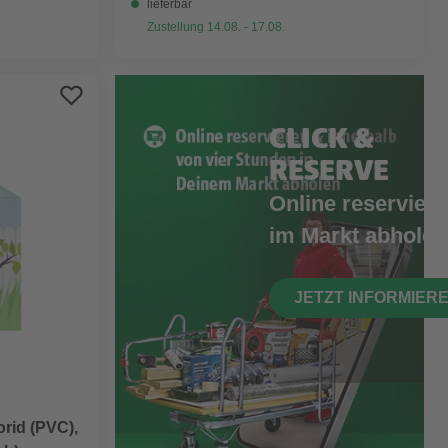
lieferbar
Zustellung 14.08. - 17.08.
CLICK &
RESERVE
Online reserviere
im Markt abholen
JETZT INFORMIER
orid (PVC),