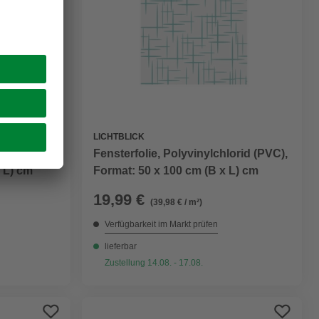
LICHTBLICK
orid (PVC),
Fensterfolie, Polyvinylchlorid (PVC),
 L) cm
Format: 50 x 100 cm (B x L) cm
19,99 €
(39,98 € / m²)
Verfügbarkeit im Markt prüfen
lieferbar
Zustellung 14.08. - 17.08.