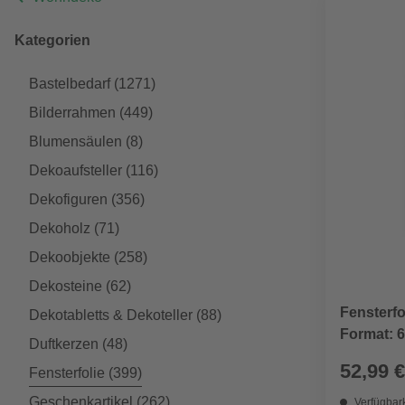
Kategorien
Bastelbedarf
(1271)
Bilderrahmen
(449)
Blumensäulen
(8)
Dekoaufsteller
(116)
Dekofiguren
(356)
Dekoholz
(71)
Dekoobjekte
(258)
Dekosteine
(62)
Fensterfo
Dekotabletts & Dekoteller
(88)
Format: 6
Duftkerzen
(48)
52,99 €
Fensterfolie
(399)
Geschenkartikel
(262)
Verfügbark