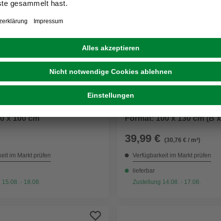
LICHTBLICK
lie, Kunststoff (PET),
Fensterfolie, Polyvinylchl
0 x 100 cm
Format: 100 x 130 cm (B x
39,99 €
(30,76 € / m²)
eit im Markt prüfen
Verfügbarkeit im Markt prüfen
lieferbar
 15.08. - 18.08.
Zustellung 14.08. - 17.08.