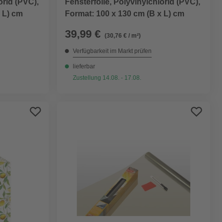
orid (PVC),
Fensterfolie, Polyvinylchlorid (PVC),
 L) cm
Format: 100 x 130 cm (B x L) cm
39,99 €
(30,76 € / m²)
Verfügbarkeit im Markt prüfen
lieferbar
Zustellung 14.08. - 17.08.