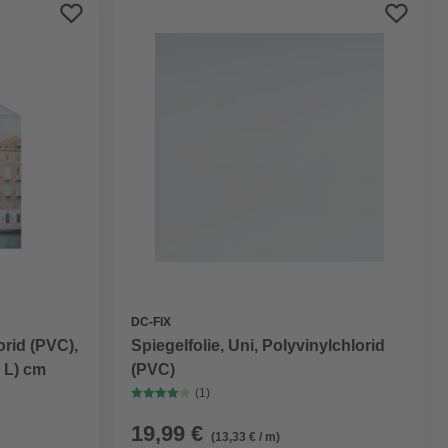
Preis aufsteigend
Preis absteigend
Bewertung
DC-FIX
orid (PVC),
Spiegelfolie, Uni, Polyvinylchlorid
 L) cm
(PVC)
(1)
19,99 €
(13,33 € / m)