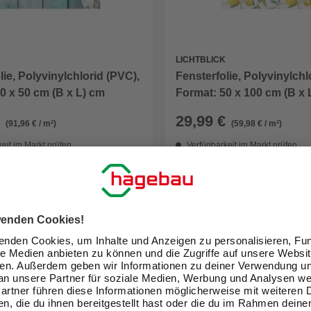
LICHTBLICK
lie, Polyvinylchlorid (PVC),
Fensterfolie, Polyvinylchl
0 x 50 cm (B x L) cm
Format: 50 x 100 cm (B x 
29,99 €
(91,96 € / m²)
(59,98 € / m²)
eit im Markt prüfen
Verfügbarkeit im Markt prüfen
lieferbar
 14.08. - 17.08.
Zustellung 14.08. - 17.08.