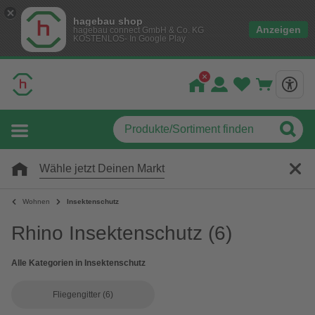
hagebau shop
Anzeigen
hagebau connect GmbH & Co. KG
KOSTENLOS- In Google Play
Wähle jetzt Deinen Markt
Wohnen
Insektenschutz
Rhino Insektenschutz
(6)
Alle Kategorien in Insektenschutz
Fliegengitter
(6)