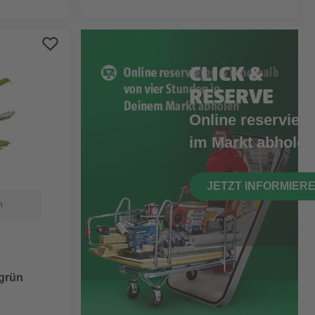
CLICK &
RESERVE
Online reserviere
im Markt abholen
JETZT INFORMIER
n
 grün