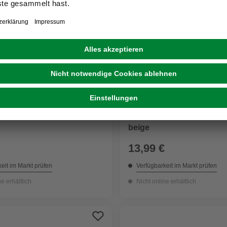
RATIONS
MICA DECORATIONS
lon«, ø 26 cm, rund, braun
Korb »Atlantic«, ø 18 cm,
beige
13,99 €
eit im Markt prüfen
Verfügbarkeit im Markt prüfen
ne erhältlich
Nicht online erhältlich