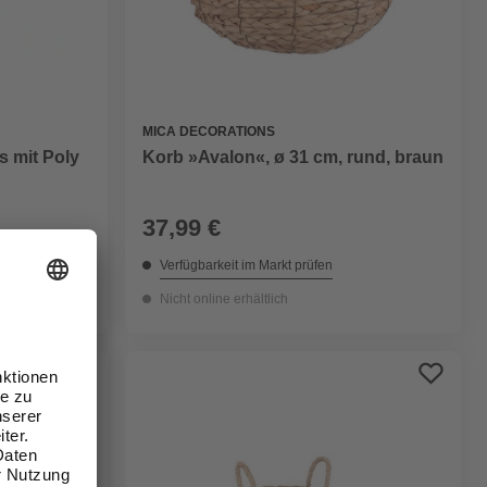
MICA DECORATIONS
s mit Poly
Korb »Avalon«, ø 31 cm, rund, braun
37,99 €
Verfügbarkeit im Markt prüfen
Nicht online erhältlich