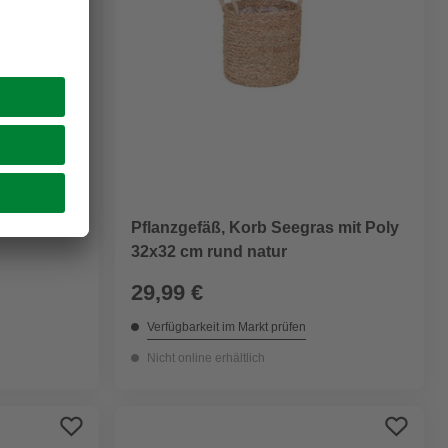
 rund,
Pflanzgefäß, Korb Seegras mit Poly
32x32 cm rund natur
29,99 €
Verfügbarkeit im Markt prüfen
Nicht online erhältlich