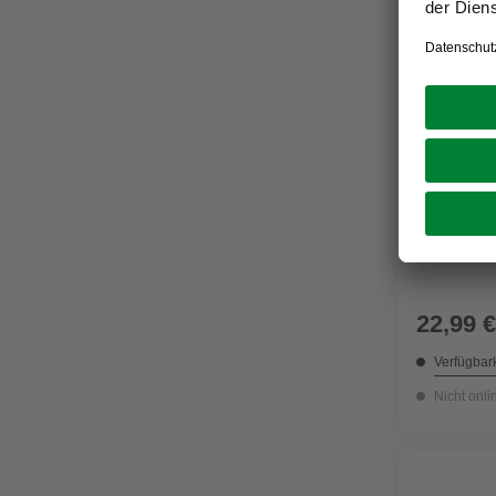
MICA DECO
Korb »Ava
22,99 €
Verfügbark
Nicht onli