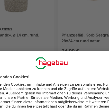
RATIONS
antic«, ø 14 cm, rund,
Pflanzgefäß, Korb Seegra
28x24 cm rund natur
24,99 €
eit im Markt prüfen
Verfügbarkeit im Markt prüfen
ne erhältlich
Nicht online erhältlich