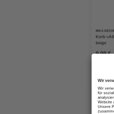
MICA DECO
Korb »Atl
beige
9,99 €
Verfügbark
Nicht onli