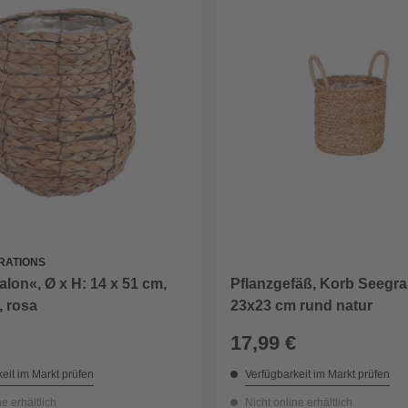
RATIONS
lon«, Ø x H: 14 x 51 cm,
Pflanzgefäß, Korb Seegra
, rosa
23x23 cm rund natur
17,99 €
eit im Markt prüfen
Verfügbarkeit im Markt prüfen
ne erhältlich
Nicht online erhältlich