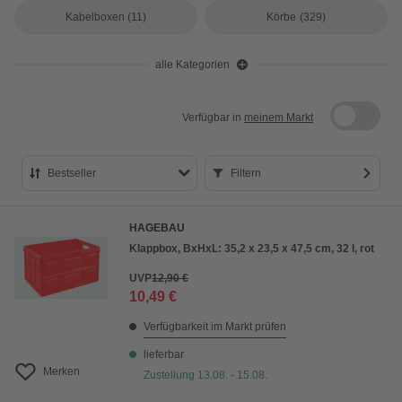
Kabelboxen
(11)
Körbe
(329)
alle Kategorien
Verfügbar in
meinem Markt
Bestseller
Filtern
Bestseller
HAGEBAU
Preis aufsteigend
Klappbox, BxHxL: 35,2 x 23,5 x 47,5 cm, 32 l, rot
Preis absteigend
UVP
12,90 €
10,49 €
Bewertung
Verfügbarkeit im Markt prüfen
lieferbar
Merken
Zustellung 13.08. - 15.08.