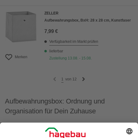
ZELLER
Aufbewahrungsbox, BxH: 28 x 28 cm, Kunstfaser
7,99 €
Verfügbarkeit im Markt prüfen
lieferbar
Merken
Zustellung 13.08. - 15.08.
1
von
12
Aufbewahrungsbox: Ordnung und
Organisation für Dein Zuhause
Eine praktische Aufbewahrungsbox ist der Schlüssel zu
einem aufgeräumten und organisierten Zuhause. Ob für