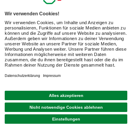
den Haushalt, die Küche, das Büro, die Werkstatt oder den
Keller – die richtige Box zum Aufbewahren schafft
Ordnung und sorgt dafür, dass wichtige Gegenstände
sicher verstaut und jederzeit griffbereit sind. In unserem
umfangreichen Sortiment findest Du hochwertige
Lösungen aus Kunststoff, Holz, Metall oder modernen
Stoffen, die sich für jeden Raum eignen. Moderne
Verstauboxen und Aufbewahrungsbehälter kombinieren
Funktionalität mit ansprechendem Design und bieten
vielseitige Einsatzmöglichkeiten. Von kleinen
Allzweckbehältern für Kleinteile bis hin zu großen
Lagerkisten für saisonale Gegenstände – das clevere
Verstauen mit Boxen, Kisten oder dekorativen
Körben
macht Dein Leben einfacher und übersichtlicher. Entdecke
die Vielfalt an Materialien, Größen und
Ausstattungsmerkmalen, die Dir helfen, jeden Gegenstand
an seinem perfekten Platz zu bewahren.