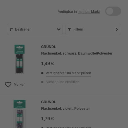
Verfügbar in
meinem Markt
Bestseller
Filtern
Bestseller
GRÜNDL
Preis aufsteigend
Flachsenkel, schwarz, Baumwolle/Polyester
Preis absteigend
1,49 €
Bewertung
Verfügbarkeit im Markt prüfen
Nicht online erhältlich
Merken
GRÜNDL
Flachsenkel, violett, Polyester
1,79 €