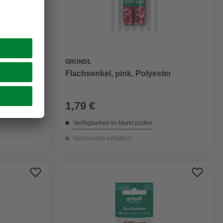
GRÜNDL
Flachsenkel, pink, Polyester
1,79 €
Verfügbarkeit im Markt prüfen
Nicht online erhältlich