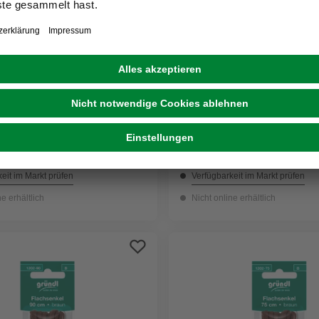
GRÜNDL
el, rainbow, Polyester
Flachsenkel, weiß,
Baumwolle/Polyester
1,79 €
eit im Markt prüfen
Verfügbarkeit im Markt prüfen
ne erhältlich
Nicht online erhältlich