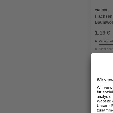
GRÜNDL
Flachsenk
Baumwoll
1,19 €
Verfügbark
Nicht onli