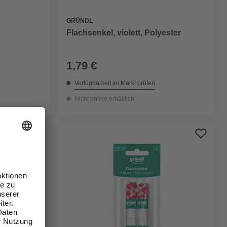
GRÜNDL
Flachsenkel, violett, Polyester
1,79 €
Verfügbarkeit im Markt prüfen
Nicht online erhältlich