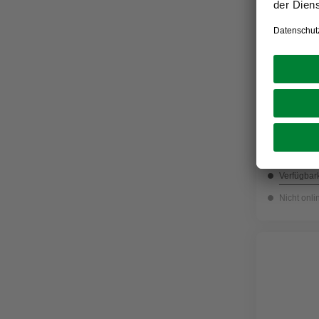
GRÜNDL
Flachsenk
1,79 €
Verfügbark
Nicht onli