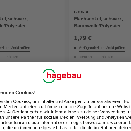
GRÜNDL
el, schwarz,
Flachsenkel, schwarz,
e/Polyester
Baumwolle/Polyester
1,79 €
eit im Markt prüfen
Verfügbarkeit im Markt prüfen
ne erhältlich
Nicht online erhältlich