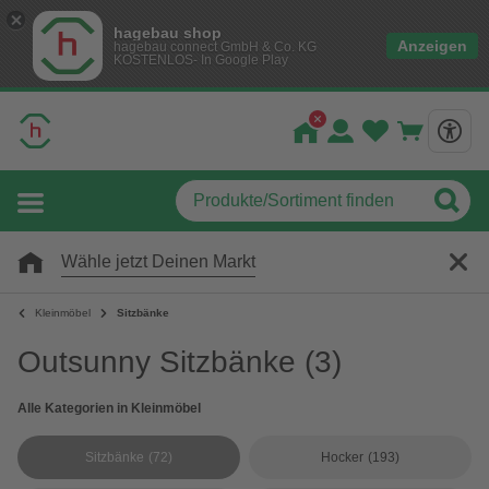
hagebau shop
Anzeigen
hagebau connect GmbH & Co. KG
KOSTENLOS- In Google Play
Wähle jetzt Deinen Markt
Kleinmöbel
Sitzbänke
Outsunny Sitzbänke
(3)
Alle Kategorien in Kleinmöbel
Sitzbänke
(72)
Hocker
(193)