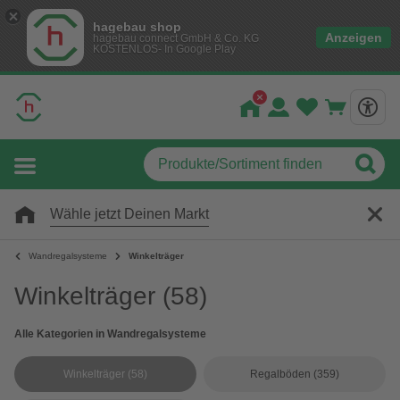
hagebau shop
Anzeigen
hagebau connect GmbH & Co. KG
KOSTENLOS- In Google Play
Wähle jetzt Deinen Markt
Wandregalsysteme
Winkelträger
Winkelträger
(58)
Alle Kategorien in Wandregalsysteme
Winkelträger
(58)
Regalböden
(359)