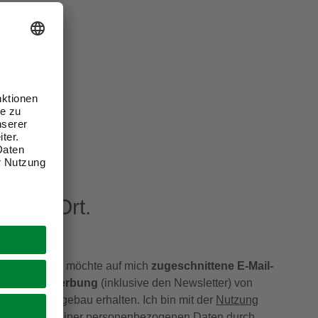
eren Ort.
Ich möchte auf mich
zugeschnittene E-Mail-
Werbung
(inklusive den Newsletter) von
hagebau erhalten. Ich bin mit der
Nutzung
meiner personenbezogenen Daten durch