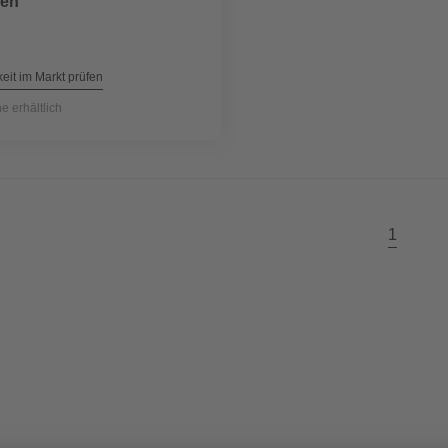
ben
eit im Markt prüfen
ne erhältlich
1