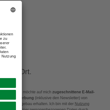
eren Ort.
Ich möchte auf mich
zugeschnittene E-Mail-
Werbung
(inklusive den Newsletter) von
hagebau erhalten. Ich bin mit der
Nutzung
meiner personenbezogenen Daten durch