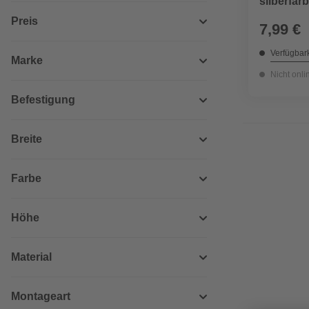
silberfar
Preis
7,99 €
Verfügbark
Marke
Nicht onli
Befestigung
Breite
Farbe
Höhe
Material
Montageart