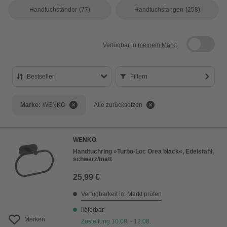
Handtuchständer
(77)
Handtuchstangen
(258)
Verfügbar in
meinem Markt
Bestseller
Filtern
Bestseller
Marke:
WENKO
Alle zurücksetzen
Preis aufsteigend
Preis absteigend
WENKO
Bewertung
Handtuchring »Turbo-Loc Orea black«, Edelstahl,
schwarz/matt
25,99 €
Verfügbarkeit im Markt prüfen
lieferbar
Merken
Zustellung 10.08. - 12.08.