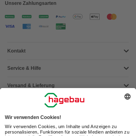
Unsere Zahlungsarten
Kontakt
Dein Kontakt zu uns
Service & Hilfe
Häufige Fragen (FAQ)
Versand & Lieferung
Serviceübersicht
Meine Bestellübersicht
Unternehmen
Kontaktseite
Retoure
Newsletter
hagebau connect
Lieferstatus
Marktfinder
Lade unsere App herunter
hagebau Gruppe
Versandkosten
Gutscheinkarte kaufen