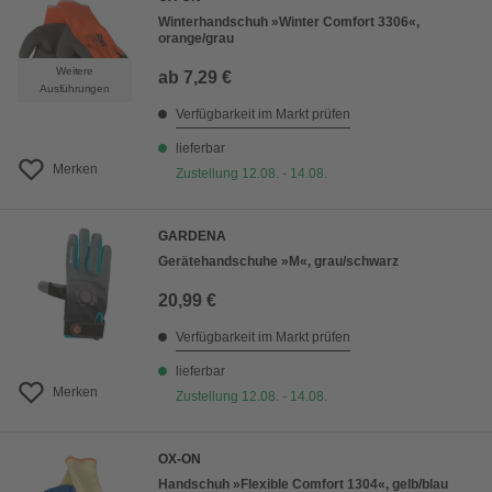
Winterhandschuh »Winter Comfort 3306«,
orange/grau
Weitere
ab
7,29 €
Ausführungen
Verfügbarkeit im Markt prüfen
lieferbar
Merken
Zustellung 12.08. - 14.08.
GARDENA
Gerätehandschuhe »M«, grau/schwarz
20,99 €
Verfügbarkeit im Markt prüfen
lieferbar
Merken
Zustellung 12.08. - 14.08.
OX-ON
Handschuh »Flexible Comfort 1304«, gelb/blau