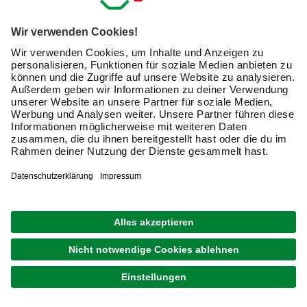
oder Knieschoner. Gürtel oder gar spezielle
Werkzeuggürtel sowie Werkzeugrollen, eine
Werkzeugmappe, eine Nageltasche oder ein
Arbeitsrucksack sorgen dafür, dass Du alles Nötige immer
griffbereit hast.
Schutzkleidung für die Arbeit im Freien
nutzen
Bist Du oft im Freien tätig, lohnt sich vor allem in der kalten
Jahreszeit eine Strickmütze oder Wintermütze, mit der Du
bei der Arbeit nicht frierst. Das macht die Arbeit
angenehmer, ebenso wie etwa ein gefütterter
Lederhandschuh, der Deine Hände auch bei niedrigen
Temperaturen vor Kälte schützt.