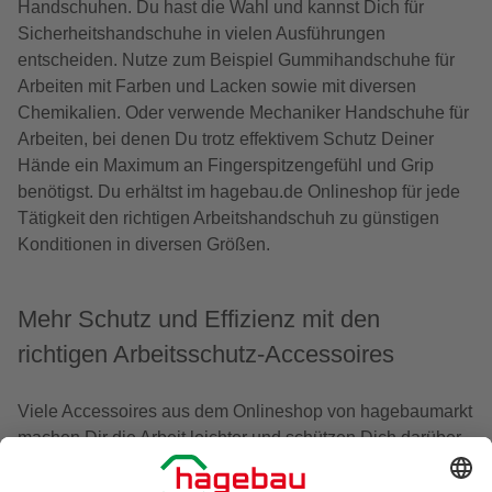
Handschuhen. Du hast die Wahl und kannst Dich für
Sicherheitshandschuhe in vielen Ausführungen
entscheiden. Nutze zum Beispiel Gummihandschuhe für
Arbeiten mit Farben und Lacken sowie mit diversen
Chemikalien. Oder verwende Mechaniker Handschuhe für
Arbeiten, bei denen Du trotz effektivem Schutz Deiner
Hände ein Maximum an Fingerspitzengefühl und Grip
benötigst. Du erhältst im hagebau.de Onlineshop für jede
Tätigkeit den richtigen Arbeitshandschuh zu günstigen
Konditionen in diversen Größen.
Mehr Schutz und Effizienz mit den
richtigen Arbeitsschutz-Accessoires
Viele Accessoires aus dem Onlineshop von hagebaumarkt
machen Dir die Arbeit leichter und schützen Dich darüber
hinaus, wie zum Beispiel
Schnittschutzhandeschuhe
. Bei
knienden Tätigkeiten empfehlen sich etwa Kniepolster