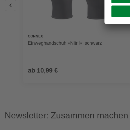
CONNEX
Einweghandschuh »Nitril«, schwarz
ab
10,99 €
Newsletter: Zusammen machen w