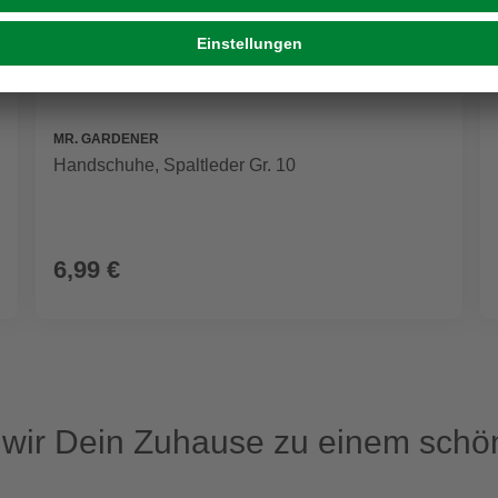
MR. GARDENER
Handschuhe, Spaltleder Gr. 10
6,99 €
ir Dein Zuhause zu einem schön