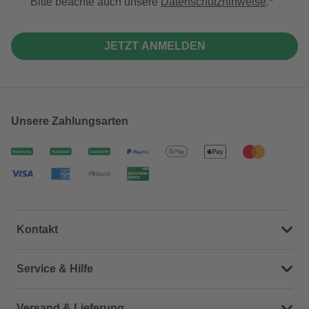
Bitte beachte auch unsere
Datenschutzhinweise
.
JETZT ANMELDEN
Unsere Zahlungsarten
Kontakt
Dein Kontakt zu uns
Service & Hilfe
Häufige Fragen (FAQ)
Versand & Lieferung