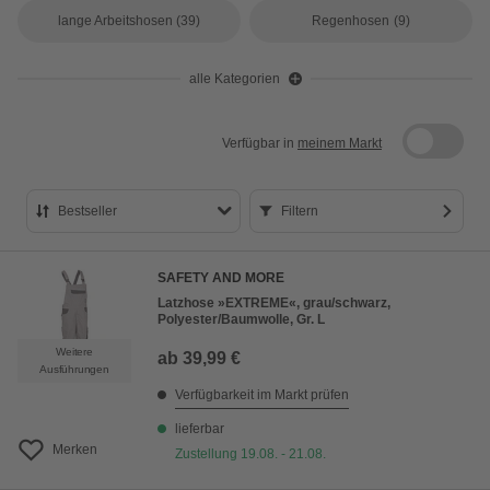
lange Arbeitshosen
(39)
Regenhosen
(9)
alle Kategorien
Verfügbar in
meinem Markt
Bestseller
Filtern
Bestseller
SAFETY AND MORE
Preis aufsteigend
Latzhose »EXTREME«, grau/schwarz,
Polyester/Baumwolle, Gr. L
Preis absteigend
Weitere
ab
39,99 €
Bewertung
Ausführungen
Verfügbarkeit im Markt prüfen
lieferbar
Merken
Zustellung 19.08. - 21.08.