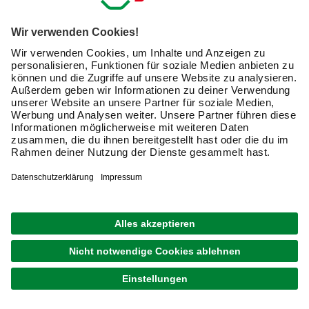
für langarm Shirts. Alternativ kannst Du auf moderne
Arbeitspullover zurückgreifen.
Die Shirts sind in verschiedenen Größen für Erwachsene,
Damen wie Herren, für Kinder sowie in neutralen Designs
verfügbar. Die Passform ist meist leger für mehr
Bewegungsfreiheit, sportliche Modelle haben dafür
zusätzlich an den Seiten kurze Schlitze. Besondere
Seitennahtkonstruktionen wie bei den T-Shirts von
Carhartt sorgen dafür, dass sich das Shirt nicht verdreht.
Die Materialien: Naturfasern bis hochmoderne
Funktionstextilien
Arbeitsshirts lassen sich aus verschiedenen Materialien
anfertigen. Bei Shirts haben sich insbesondere drei
Grundstoffe für Fasern etabliert. In der Übersicht kannst Du