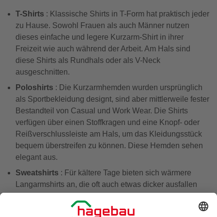
T-Shirts
: Klassische Shirts in T-Form hat praktisch jeder
zu Hause. Sowohl Frauen als auch Männer nutzen
dieses einfache und legere Kurzarm-Shirt in ihrer
Freizeit wie auch während der Arbeit. Am Hals sind
diese Shirts als Rundhals oder als V-Neck
ausgeschnitten.
Poloshirts
: Die Kurzarmhemden wurden ursprünglich
als Sportbekleidung designt, sind aber mittlerweile fester
Bestandteil von Casual und Work Wear. Die Shirts
verfügen über einen Stoffkragen und eine Knopf- oder
Reißverschlussleiste am Hals, um das Kleidungsstück
bequem überstreifen zu können. Diese Hemden sehen
elegant aus.
Sweatshirts
: Für kältere Tage bieten sich wärmere
Langarmshirts an, die oft auch etwas dicker ausfallen
oder sogar flauschig gefüttert sind. Elastische
Rippbündchen an den Armen und am Hals sind typisch