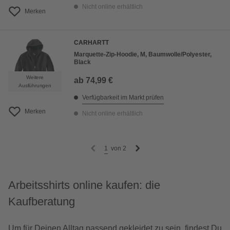
Nicht online erhältlich
Merken
CARHARTT
Marquette-Zip-Hoodie, M, Baumwolle/Polyester,
Black
Weitere
ab
74,99 €
Ausführungen
Verfügbarkeit im Markt prüfen
Merken
Nicht online erhältlich
1
von
2
Arbeitsshirts online kaufen: die
Kaufberatung
Um für Deinen Alltag passend gekleidet zu sein, findest Du