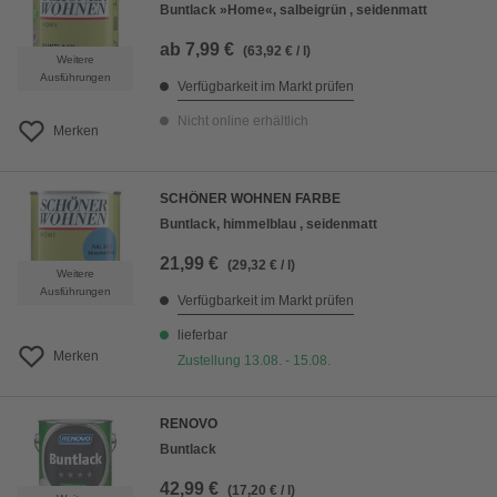
Buntlack »Home«, salbeigrün , seidenmatt
ab
7,99 €
(63,92 € / l)
Weitere
Ausführungen
Verfügbarkeit im Markt prüfen
Nicht online erhältlich
Merken
SCHÖNER WOHNEN FARBE
Buntlack, himmelblau , seidenmatt
21,99 €
(29,32 € / l)
Weitere
Ausführungen
Verfügbarkeit im Markt prüfen
lieferbar
Merken
Zustellung 13.08. - 15.08.
RENOVO
Buntlack
42,99 €
(17,20 € / l)