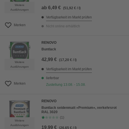
Weitere
ab
6,49 €
(51,92 € / l)
Ausführungen
Verfügbarkeit im Markt prüfen
Merken
Nicht online erhältlich
RENOVO
Buntlack
42,99 €
(17,20 € / l)
Weitere
Ausführungen
Verfügbarkeit im Markt prüfen
lieferbar
Merken
Zustellung 13.08. - 15.08.
RENOVO
Buntlack seidenmatt »Premium«, verkehrsrot
RAL 3020
(1)
Weitere
Ausführungen
19,99 €
(26,65 € / l)