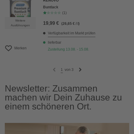
RENOVO
Buntlack
(1)
Weitere
19,99 €
(26,65 € / l)
Ausführungen
Verfügbarkeit im Markt prüfen
lieferbar
Merken
Zustellung 13.08. - 15.08.
1
von
3
Newsletter: Zusammen
machen wir Dein Zuhause zu
einem schöneren Ort.