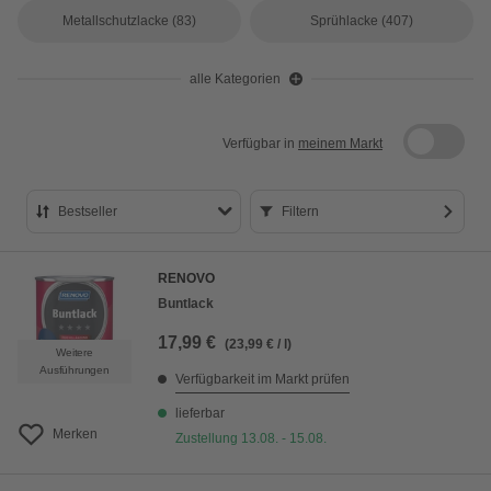
Metallschutzlacke
(83)
Sprühlacke
(407)
alle Kategorien
Verfügbar in
meinem Markt
Bestseller
Filtern
Bestseller
RENOVO
Preis aufsteigend
Buntlack
Preis absteigend
17,99 €
(23,99 € / l)
Weitere
Bewertung
Ausführungen
Verfügbarkeit im Markt prüfen
lieferbar
Merken
Zustellung 13.08. - 15.08.