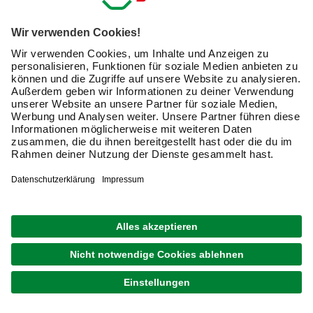
E-Mail-Adresse
Friendly Captcha
Ich möchte auf mich
zugeschnittene E-Mail-Werbung
(inklusive den Newsletter) von hagebau erhalten. Ich
bin mit der
Nutzung meiner personenbezogenen
Daten durch hagebau
, die E-Mail-Werbung, die
Analyse meines E-Mail-Umgangs sowie die
Zusammenführung und Analyse meiner Kaufdaten,
Coupons und Kartenvorteile umfasst, einverstanden.
Mein Einverständnis kann ich jederzeit widerrufen.
Nach Bestätigung meines Einverständnisses erhalte
ich einen
10 € Willkommensgutschein
*.