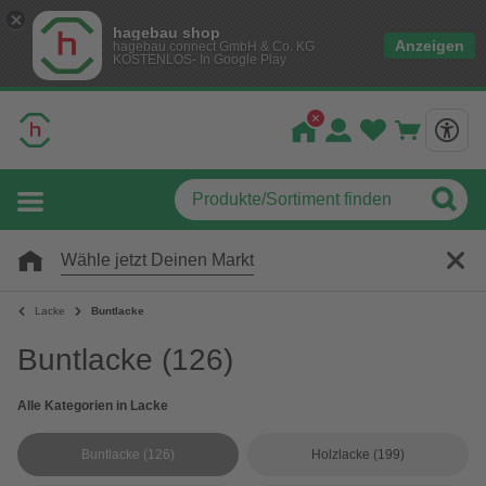
hagebau shop
Anzeigen
hagebau connect GmbH & Co. KG
KOSTENLOS- In Google Play
Wähle jetzt Deinen Markt
Lacke
Buntlacke
Buntlacke
(126)
Alle Kategorien in Lacke
Buntlacke
(126)
Holzlacke
(199)