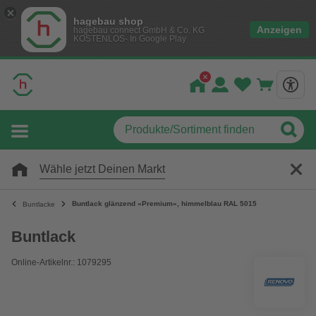
hagebau shop
Anzeigen
hagebau connect GmbH & Co. KG
KOSTENLOS- In Google Play
Wähle jetzt Deinen Markt
Buntlack glänzend »Premium«, himmelblau RAL 5015
Buntlacke
Buntlack
Online-Artikelnr.: 1079295