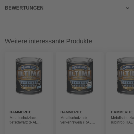
BEWERTUNGEN
Weitere interessante Produkte
HAMMERITE
HAMMERITE
HAMMERITE
Metallschutzlack,
Metallschutzlack,
Metallschutzla
tiefschwarz (RAL
verkehrsweiß (RAL
rubinrot (RAL
9005), glänzend
9016), glänzend
glänzend